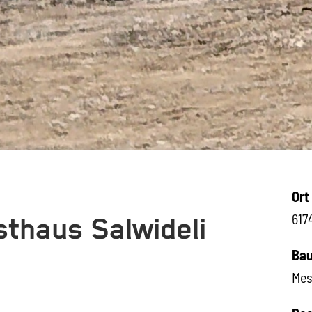
Ort
617
thaus Salwideli
Bau
Mes