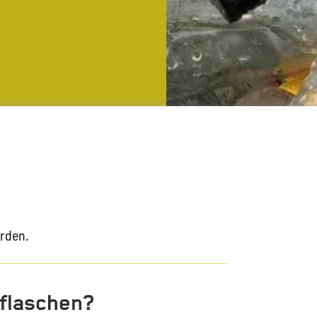
erden.
sflaschen?