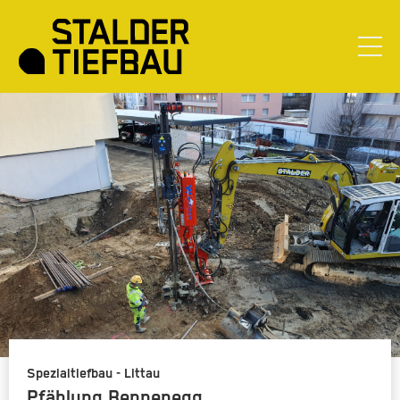
Spezialtiefbau - Littau
Pfählung Bennenegg