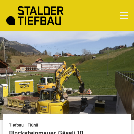
Tiefbau - Flühli
Blocksteinmauer Gässli 10