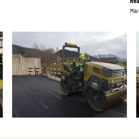
Rea
Mär