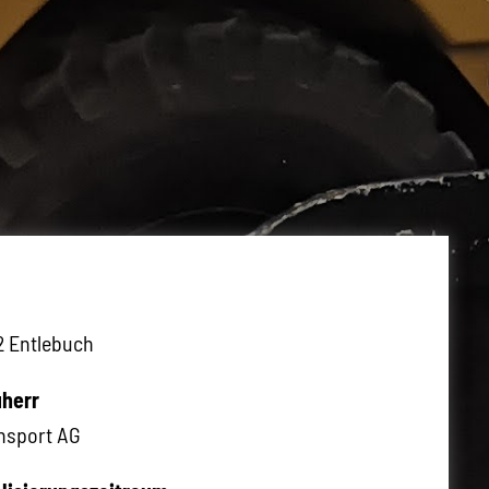
2 Entlebuch
herr
nsport AG