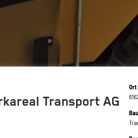
Ort
616
rkareal Transport AG
Bau
Tra