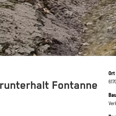
Ort
617
runterhalt Fontanne
Bau
Ver